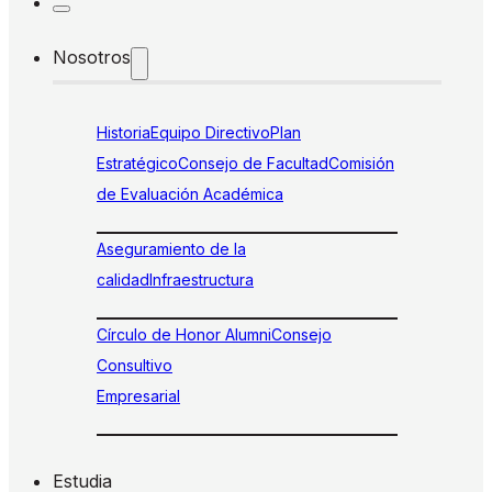
Nosotros
Historia
Equipo Directivo
Plan
Estratégico
Consejo de Facultad
Comisión
de Evaluación Académica
Aseguramiento de la
calidad
Infraestructura
Círculo de Honor Alumni
Consejo
Consultivo
Empresarial
Estudia