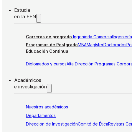
Estudia
en la FEN
Carreras de pregrado
Ingeniería Comercial
Ingenierí
Programas de Postgrado
MBA
Magíster
Doctorados
Pos
Educación Continua
Diplomados y cursos
Alta Dirección
Programas Corpora
Académicos
e investigación
Nuestros académicos
Departamentos
Dirección de Investigación
Comité de Ética
Revistas
Cen