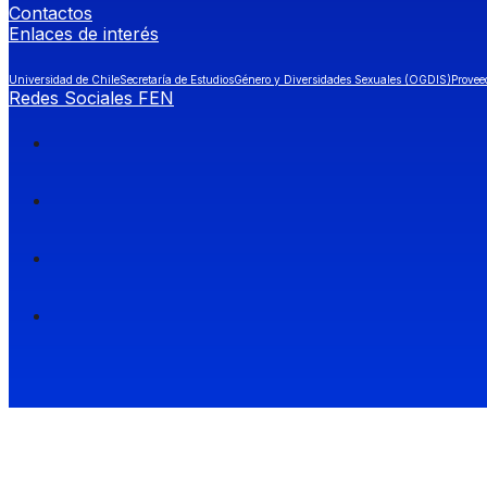
Contactos
Enlaces de interés
Universidad de Chile
Secretaría de Estudios
Género y Diversidades Sexuales (OGDIS)
Provee
Redes Sociales FEN
Facultad de Economía y Negocios (FEN), Universidad de Chile.
Si quieres saber más información sobre carreras
entra a Admisión FEN