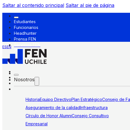
Saltar al contenido principal
Saltar al pie de página
Estudiantes
Funcionarios
Headhunter
Prensa FEN
Servicios FEN
ES
EN
Nosotros
Historia
Equipo Directivo
Plan Estratégico
Consejo de Fa
Aseguramiento de la calidad
Infraestructura
Círculo de Honor Alumni
Consejo Consultivo
Empresarial