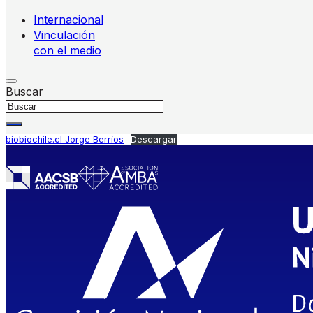
Internacional
Vinculación
con el medio
Buscar
biobiochile.cl Jorge Berríos
Descargar