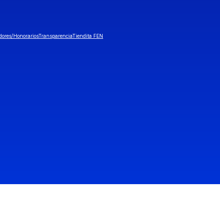
dores/Honorarios
Transparencia
Tiendita FEN