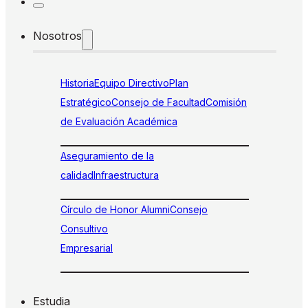
Nosotros
Historia
Equipo Directivo
Plan
Estratégico
Consejo de Facultad
Comisión
de Evaluación Académica
Aseguramiento de la
calidad
Infraestructura
Círculo de Honor Alumni
Consejo
Consultivo
Empresarial
Estudia