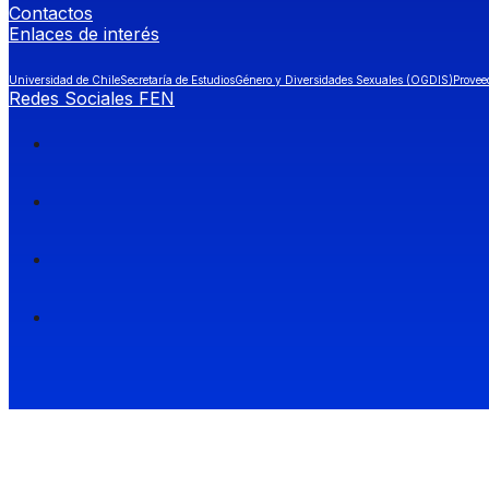
Contactos
Enlaces de interés
Universidad de Chile
Secretaría de Estudios
Género y Diversidades Sexuales (OGDIS)
Provee
Redes Sociales FEN
Facultad de Economía y Negocios (FEN), Universidad de Chile.
Si quieres saber más información sobre carreras
entra a Admisión FEN