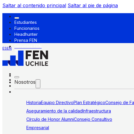
Saltar al contenido principal
Saltar al pie de página
Estudiantes
Funcionarios
Headhunter
Prensa FEN
Servicios FEN
ES
EN
Nosotros
Historia
Equipo Directivo
Plan Estratégico
Consejo de Fa
Aseguramiento de la calidad
Infraestructura
Círculo de Honor Alumni
Consejo Consultivo
Empresarial