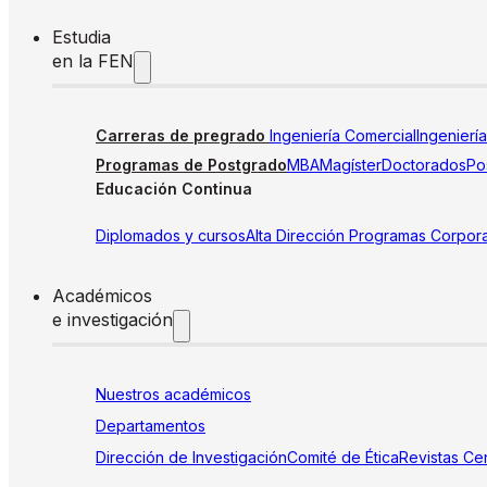
Estudia
en la FEN
Carreras de pregrado
Ingeniería Comercial
Ingenierí
Programas de Postgrado
MBA
Magíster
Doctorados
Pos
Educación Continua
Diplomados y cursos
Alta Dirección
Programas Corpora
Académicos
e investigación
Nuestros académicos
Departamentos
Dirección de Investigación
Comité de Ética
Revistas
Cen