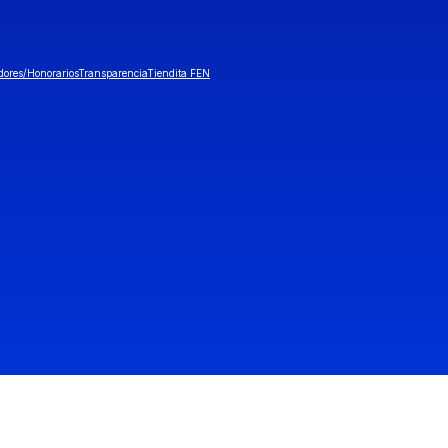
dores/Honorarios
Transparencia
Tiendita FEN