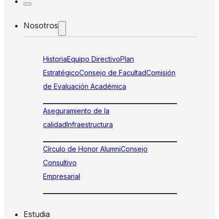
Nosotros
Historia
Equipo Directivo
Plan
Estratégico
Consejo de Facultad
Comisión
de Evaluación Académica
Aseguramiento de la
calidad
Infraestructura
Círculo de Honor Alumni
Consejo
Consultivo
Empresarial
Estudia