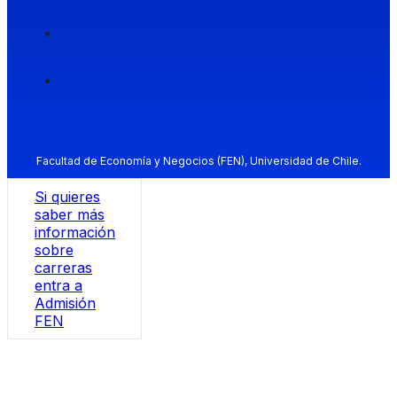
Facultad de Economía y Negocios (FEN), Universidad de Chile.
Si quieres
saber más
información
sobre
carreras
entra a
Admisión
FEN