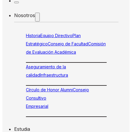
Nosotros
Historia
Equipo Directivo
Plan
Estratégico
Consejo de Facultad
Comisión
de Evaluación Académica
Aseguramiento de la
calidad
Infraestructura
Círculo de Honor Alumni
Consejo
Consultivo
Empresarial
Estudia