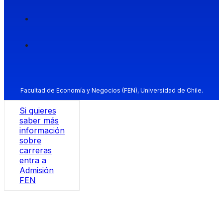
Facultad de Economía y Negocios (FEN), Universidad de Chile.
Si quieres
saber más
información
sobre
carreras
entra a
Admisión
FEN