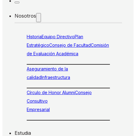
Nosotros
Historia
Equipo Directivo
Plan
Estratégico
Consejo de Facultad
Comisión
de Evaluación Académica
Aseguramiento de la
calidad
Infraestructura
Círculo de Honor Alumni
Consejo
Consultivo
Empresarial
Estudia