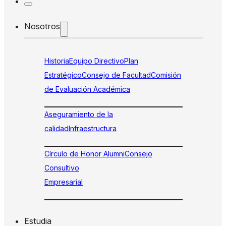
Nosotros
Historia
Equipo Directivo
Plan
Estratégico
Consejo de Facultad
Comisión
de Evaluación Académica
Aseguramiento de la
calidad
Infraestructura
Círculo de Honor Alumni
Consejo
Consultivo
Empresarial
Estudia