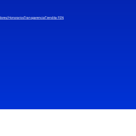
dores/Honorarios
Transparencia
Tiendita FEN