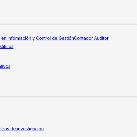
a en Información y Control de Gestión
Contador Auditor
títulos
tivos
tros de investigación