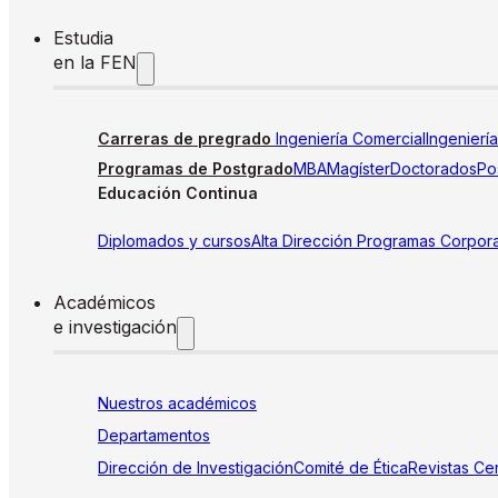
Estudia
en la FEN
Carreras de pregrado
Ingeniería Comercial
Ingenierí
Programas de Postgrado
MBA
Magíster
Doctorados
Pos
Educación Continua
Diplomados y cursos
Alta Dirección
Programas Corpora
Académicos
e investigación
Nuestros académicos
Departamentos
Dirección de Investigación
Comité de Ética
Revistas
Cen