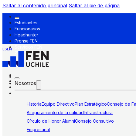
Saltar al contenido principal
Saltar al pie de página
Estudiantes
Funcionarios
Headhunter
Prensa FEN
Servicios FEN
ES
EN
Nosotros
Historia
Equipo Directivo
Plan Estratégico
Consejo de Fa
Aseguramiento de la calidad
Infraestructura
Círculo de Honor Alumni
Consejo Consultivo
Empresarial