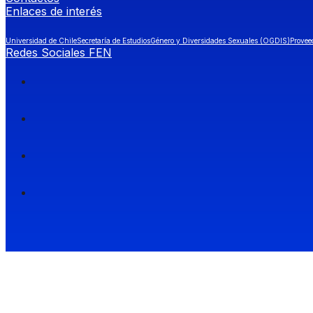
Enlaces de interés
Universidad de Chile
Secretaría de Estudios
Género y Diversidades Sexuales (OGDIS)
Provee
Redes Sociales FEN
Facultad de Economía y Negocios (FEN), Universidad de Chile.
Si quieres saber más información sobre carreras
entra a Admisión FEN