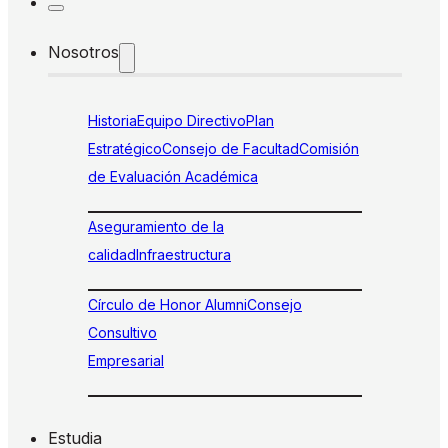
Nosotros
Historia
Equipo Directivo
Plan
Estratégico
Consejo de Facultad
Comisión
de Evaluación Académica
Aseguramiento de la
calidad
Infraestructura
Círculo de Honor Alumni
Consejo
Consultivo
Empresarial
Estudia