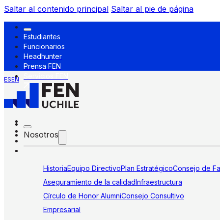
Saltar al contenido principal
Saltar al pie de página
Estudiantes
Funcionarios
Headhunter
Prensa FEN
Servicios FEN
ES
EN
Nosotros
Historia
Equipo Directivo
Plan Estratégico
Consejo de Fa
Aseguramiento de la calidad
Infraestructura
Círculo de Honor Alumni
Consejo Consultivo
Empresarial