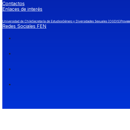
Contactos
Enlaces de interés
Universidad de Chile
Secretaría de Estudios
Género y Diversidades Sexuales (OGDIS)
Provee
Redes Sociales FEN
Facultad de Economía y Negocios (FEN), Universidad de Chile.
Si quieres saber más información sobre carreras
entra a Admisión FEN