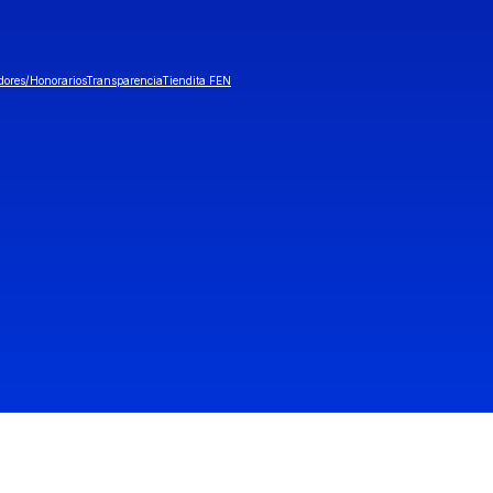
dores/Honorarios
Transparencia
Tiendita FEN