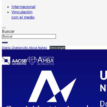
Internacional
Vinculación
con el medio
Buscar
Diario Chañarcillo Alicia Nuñez
Descargar