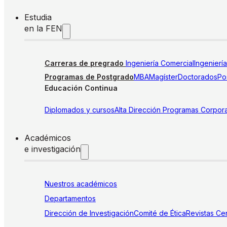
Estudia
en la FEN
Carreras de pregrado
Ingeniería Comercial
Ingenierí
Programas de Postgrado
MBA
Magíster
Doctorados
Pos
Educación Continua
Diplomados y cursos
Alta Dirección
Programas Corpora
Académicos
e investigación
Nuestros académicos
Departamentos
Dirección de Investigación
Comité de Ética
Revistas
Cen