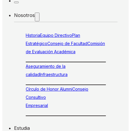
Nosotros
Historia
Equipo Directivo
Plan
Estratégico
Consejo de Facultad
Comisión
de Evaluación Académica
Aseguramiento de la
calidad
Infraestructura
Círculo de Honor Alumni
Consejo
Consultivo
Empresarial
Estudia