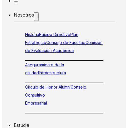
Nosotros
Historia
Equipo Directivo
Plan
Estratégico
Consejo de Facultad
Comisión
de Evaluación Académica
Aseguramiento de la
calidad
Infraestructura
Círculo de Honor Alumni
Consejo
Consultivo
Empresarial
Estudia