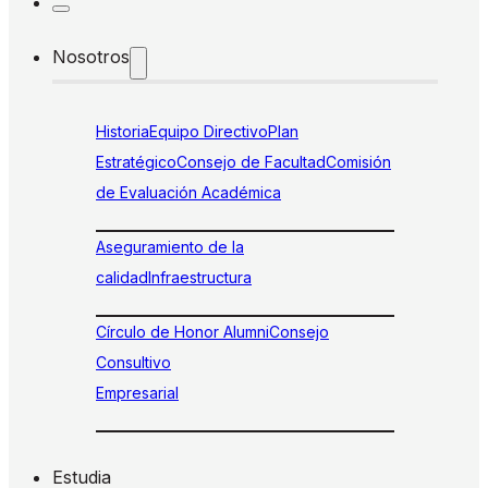
Nosotros
Historia
Equipo Directivo
Plan
Estratégico
Consejo de Facultad
Comisión
de Evaluación Académica
Aseguramiento de la
calidad
Infraestructura
Círculo de Honor Alumni
Consejo
Consultivo
Empresarial
Estudia