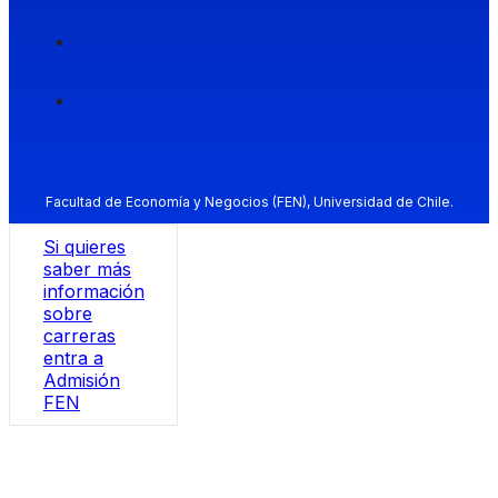
Facultad de Economía y Negocios (FEN), Universidad de Chile.
Si quieres
saber más
información
sobre
carreras
entra a
Admisión
FEN