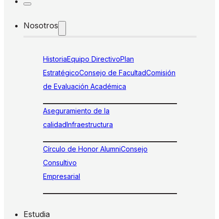
Nosotros
Historia
Equipo Directivo
Plan
Estratégico
Consejo de Facultad
Comisión
de Evaluación Académica
Aseguramiento de la
calidad
Infraestructura
Círculo de Honor Alumni
Consejo
Consultivo
Empresarial
Estudia