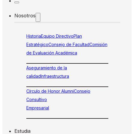
Nosotros
Historia
Equipo Directivo
Plan
Estratégico
Consejo de Facultad
Comisión
de Evaluación Académica
Aseguramiento de la
calidad
Infraestructura
Círculo de Honor Alumni
Consejo
Consultivo
Empresarial
Estudia