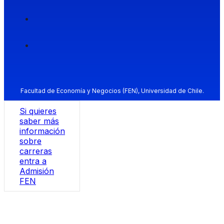
Facultad de Economía y Negocios (FEN), Universidad de Chile.
Si quieres
saber más
información
sobre
carreras
entra a
Admisión
FEN