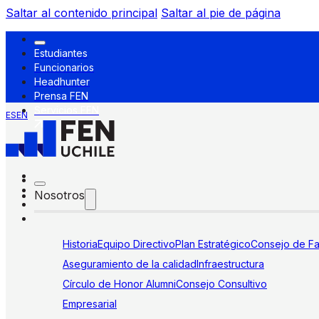
Saltar al contenido principal
Saltar al pie de página
Estudiantes
Funcionarios
Headhunter
Prensa FEN
Servicios FEN
ES
EN
Nosotros
Historia
Equipo Directivo
Plan Estratégico
Consejo de Fa
Aseguramiento de la calidad
Infraestructura
Círculo de Honor Alumni
Consejo Consultivo
Empresarial