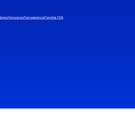
dores/Honorarios
Transparencia
Tiendita FEN