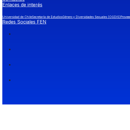
Enlaces de interés
Universidad de Chile
Secretaría de Estudios
Género y Diversidades Sexuales (OGDIS)
Provee
Redes Sociales FEN
Facultad de Economía y Negocios (FEN), Universidad de Chile.
Si quieres saber más información sobre carreras
entra a Admisión FEN