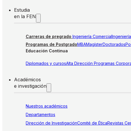
Estudia
en la FEN
Carreras de pregrado
Ingeniería Comercial
Ingenierí
Programas de Postgrado
MBA
Magíster
Doctorados
Pos
Educación Continua
Diplomados y cursos
Alta Dirección
Programas Corpora
Académicos
e investigación
Nuestros académicos
Departamentos
Dirección de Investigación
Comité de Ética
Revistas
Cen