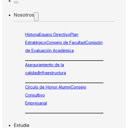
Nosotros
Historia
Equipo Directivo
Plan
Estratégico
Consejo de Facultad
Comisión
de Evaluación Académica
Aseguramiento de la
calidad
Infraestructura
Círculo de Honor Alumni
Consejo
Consultivo
Empresarial
Estudia