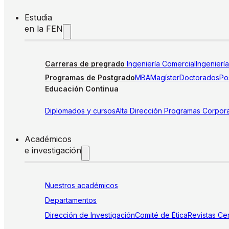
Estudia
en la FEN
Carreras de pregrado
Ingeniería Comercial
Ingenierí
Programas de Postgrado
MBA
Magíster
Doctorados
Pos
Educación Continua
Diplomados y cursos
Alta Dirección
Programas Corpora
Académicos
e investigación
Nuestros académicos
Departamentos
Dirección de Investigación
Comité de Ética
Revistas
Cen