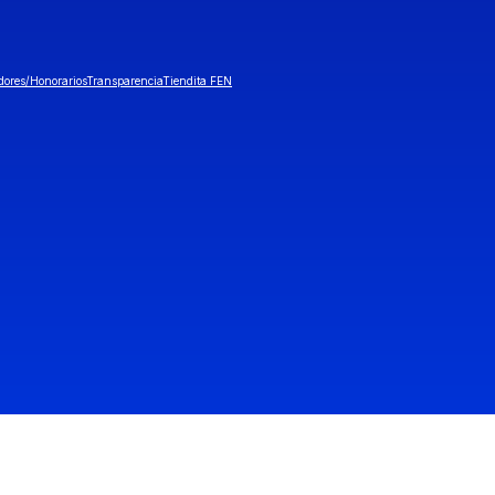
dores/Honorarios
Transparencia
Tiendita FEN