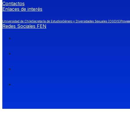
Contactos
Enlaces de interés
Universidad de Chile
Secretaría de Estudios
Género y Diversidades Sexuales (OGDIS)
Provee
Redes Sociales FEN
Facultad de Economía y Negocios (FEN), Universidad de Chile.
Si quieres saber más información sobre carreras
entra a Admisión FEN