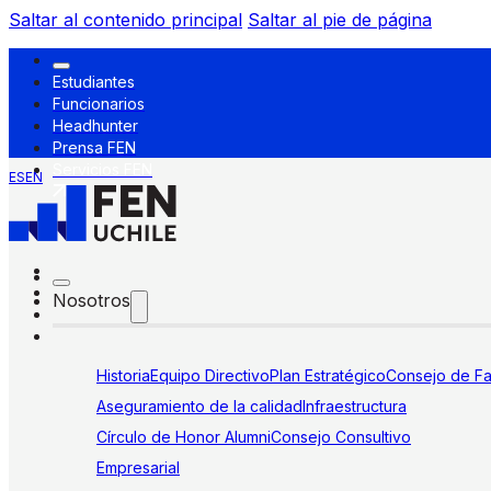
Saltar al contenido principal
Saltar al pie de página
Estudiantes
Funcionarios
Headhunter
Prensa FEN
Servicios FEN
ES
EN
Nosotros
Historia
Equipo Directivo
Plan Estratégico
Consejo de Fa
Aseguramiento de la calidad
Infraestructura
Círculo de Honor Alumni
Consejo Consultivo
Empresarial