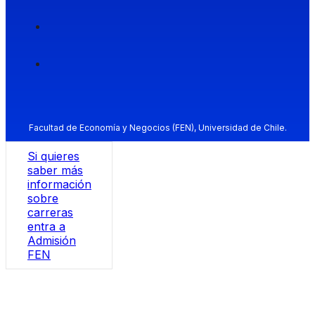
Facultad de Economía y Negocios (FEN), Universidad de Chile.
Si quieres
saber más
información
sobre
carreras
entra a
Admisión
FEN