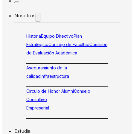
Nosotros
Historia
Equipo Directivo
Plan
Estratégico
Consejo de Facultad
Comisión
de Evaluación Académica
Aseguramiento de la
calidad
Infraestructura
Círculo de Honor Alumni
Consejo
Consultivo
Empresarial
Estudia