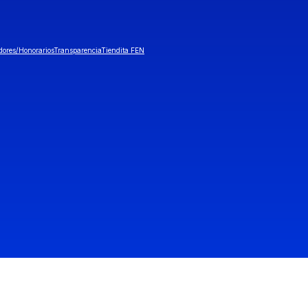
dores/Honorarios
Transparencia
Tiendita FEN