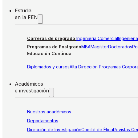
Estudia
en la FEN
Carreras de pregrado
Ingeniería Comercial
Ingenierí
Programas de Postgrado
MBA
Magíster
Doctorados
Pos
Educación Continua
Diplomados y cursos
Alta Dirección
Programas Corpora
Académicos
e investigación
Nuestros académicos
Departamentos
Dirección de Investigación
Comité de Ética
Revistas
Cen