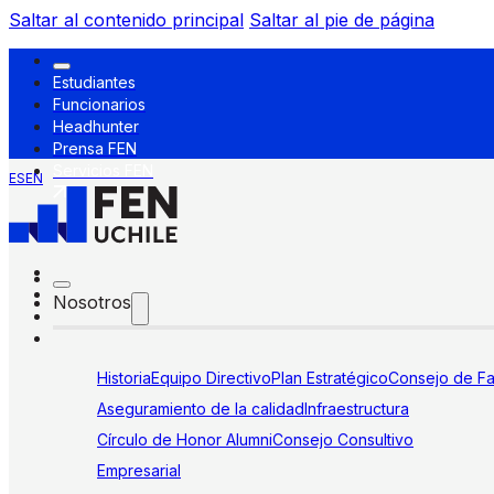
Saltar al contenido principal
Saltar al pie de página
Estudiantes
Funcionarios
Headhunter
Prensa FEN
Servicios FEN
ES
EN
Nosotros
Historia
Equipo Directivo
Plan Estratégico
Consejo de Fa
Aseguramiento de la calidad
Infraestructura
Círculo de Honor Alumni
Consejo Consultivo
Empresarial