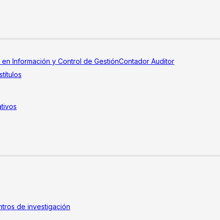
a en Información y Control de Gestión
Contador Auditor
títulos
tivos
tros de investigación