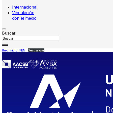
Internacional
Vinculación
con el medio
Buscar
theclinic.cl FEN
Descargar