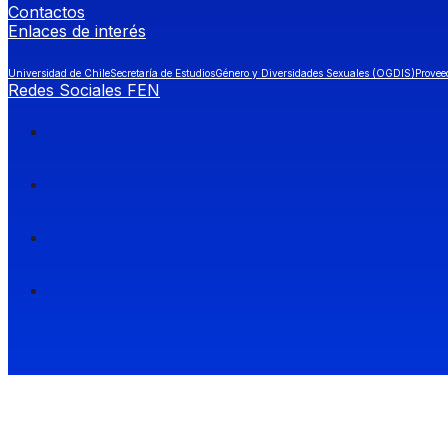
Contactos
Enlaces de interés
Universidad de Chile
Secretaría de Estudios
Género y Diversidades Sexuales (OGDIS)
Provee
Redes Sociales FEN
Facultad de Economía y Negocios (FEN), Universidad de Chile.
Si quieres saber más información sobre carreras
entra a Admisión FEN