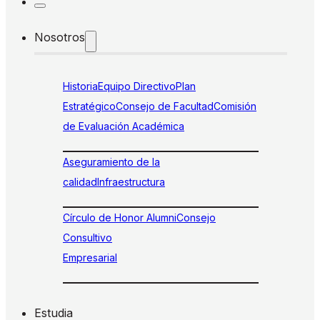
Nosotros
Historia
Equipo Directivo
Plan
Estratégico
Consejo de Facultad
Comisión
de Evaluación Académica
Aseguramiento de la
calidad
Infraestructura
Círculo de Honor Alumni
Consejo
Consultivo
Empresarial
Estudia