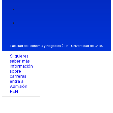
Facultad de Economía y Negocios (FEN), Universidad de Chile.
Si quieres
saber más
información
sobre
carreras
entra a
Admisión
FEN