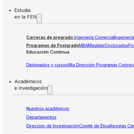
Estudia
en la FEN
Carreras de pregrado
Ingeniería Comercial
Ingenierí
Programas de Postgrado
MBA
Magíster
Doctorados
Pos
Educación Continua
Diplomados y cursos
Alta Dirección
Programas Corpora
Académicos
e investigación
Nuestros académicos
Departamentos
Dirección de Investigación
Comité de Ética
Revistas
Cen