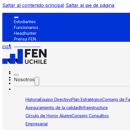
Saltar al contenido principal
Saltar al pie de página
Estudiantes
Funcionarios
Headhunter
Prensa FEN
Servicios FEN
ES
EN
Nosotros
Historia
Equipo Directivo
Plan Estratégico
Consejo de Fa
Aseguramiento de la calidad
Infraestructura
Círculo de Honor Alumni
Consejo Consultivo
Empresarial