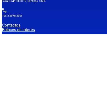
Postal Code 8330015, Santiago, Chile
+56 2 2978 3301
Contactos
Enlaces de interés
Universidad de Chile
Secretaría de Estudios
Género y Diversidades Sexuales (OGDIS)
Provee
Redes Sociales FEN