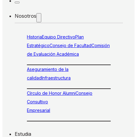
Nosotros
Historia
Equipo Directivo
Plan
Estratégico
Consejo de Facultad
Comisión
de Evaluación Académica
Aseguramiento de la
calidad
Infraestructura
Círculo de Honor Alumni
Consejo
Consultivo
Empresarial
Estudia