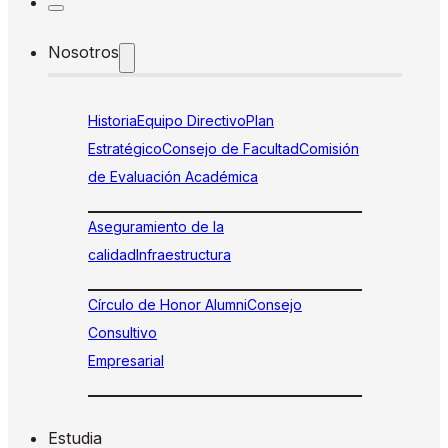
Nosotros
Historia
Equipo Directivo
Plan
Estratégico
Consejo de Facultad
Comisión
de Evaluación Académica
Aseguramiento de la
calidad
Infraestructura
Círculo de Honor Alumni
Consejo
Consultivo
Empresarial
Estudia