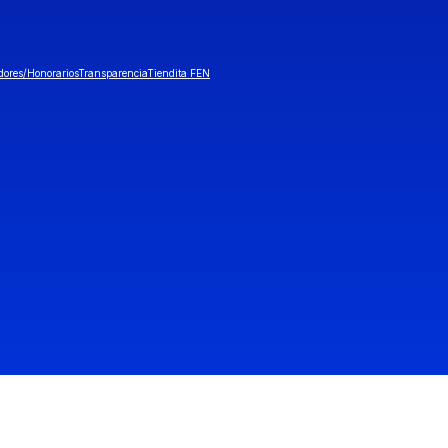
dores/Honorarios
Transparencia
Tiendita FEN