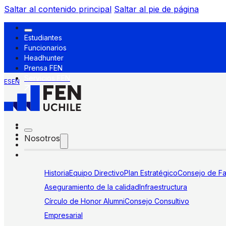
Saltar al contenido principal
Saltar al pie de página
Estudiantes
Funcionarios
Headhunter
Prensa FEN
Servicios FEN
ES
EN
Nosotros
Historia
Equipo Directivo
Plan Estratégico
Consejo de Fa
Aseguramiento de la calidad
Infraestructura
Círculo de Honor Alumni
Consejo Consultivo
Empresarial