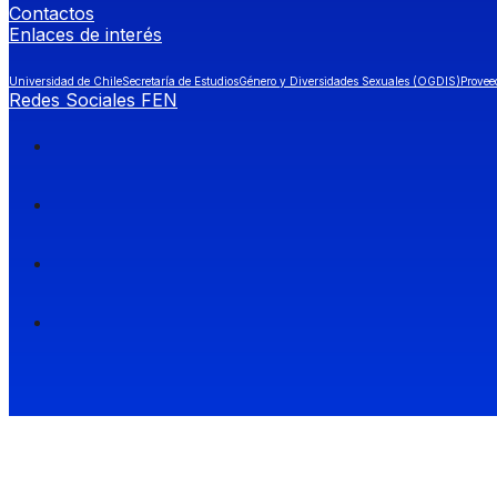
Contactos
Enlaces de interés
Universidad de Chile
Secretaría de Estudios
Género y Diversidades Sexuales (OGDIS)
Provee
Redes Sociales FEN
Facultad de Economía y Negocios (FEN), Universidad de Chile.
Si quieres saber más información sobre carreras
entra a Admisión FEN