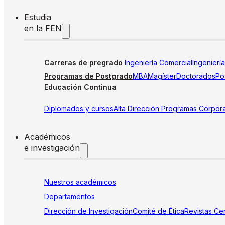
Estudia
en la FEN
Carreras de pregrado
Ingeniería Comercial
Ingenierí
Programas de Postgrado
MBA
Magíster
Doctorados
Pos
Educación Continua
Diplomados y cursos
Alta Dirección
Programas Corpora
Académicos
e investigación
Nuestros académicos
Departamentos
Dirección de Investigación
Comité de Ética
Revistas
Cen