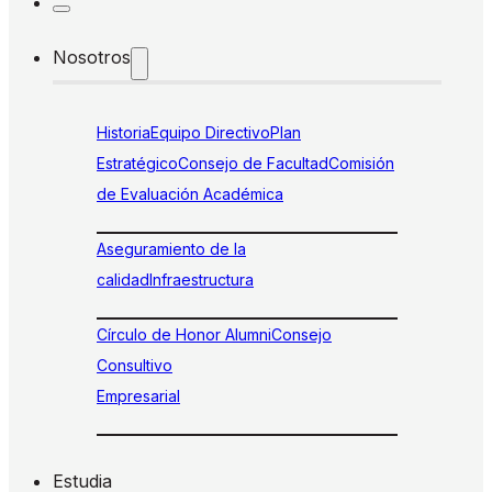
Nosotros
Historia
Equipo Directivo
Plan
Estratégico
Consejo de Facultad
Comisión
de Evaluación Académica
Aseguramiento de la
calidad
Infraestructura
Círculo de Honor Alumni
Consejo
Consultivo
Empresarial
Estudia