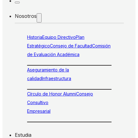
Nosotros
Historia
Equipo Directivo
Plan
Estratégico
Consejo de Facultad
Comisión
de Evaluación Académica
Aseguramiento de la
calidad
Infraestructura
Círculo de Honor Alumni
Consejo
Consultivo
Empresarial
Estudia