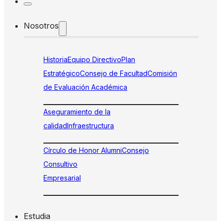
Nosotros
Historia
Equipo Directivo
Plan
Estratégico
Consejo de Facultad
Comisión
de Evaluación Académica
Aseguramiento de la
calidad
Infraestructura
Círculo de Honor Alumni
Consejo
Consultivo
Empresarial
Estudia