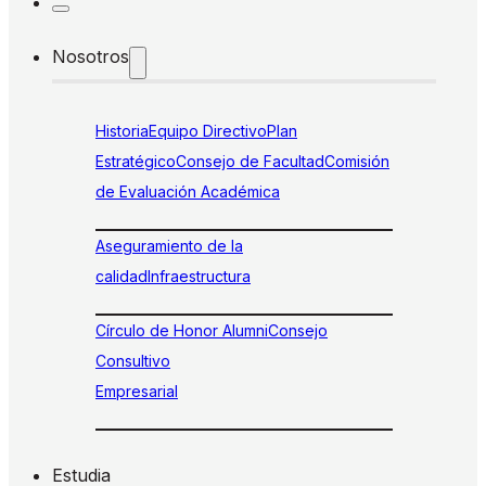
Nosotros
Historia
Equipo Directivo
Plan
Estratégico
Consejo de Facultad
Comisión
de Evaluación Académica
Aseguramiento de la
calidad
Infraestructura
Círculo de Honor Alumni
Consejo
Consultivo
Empresarial
Estudia