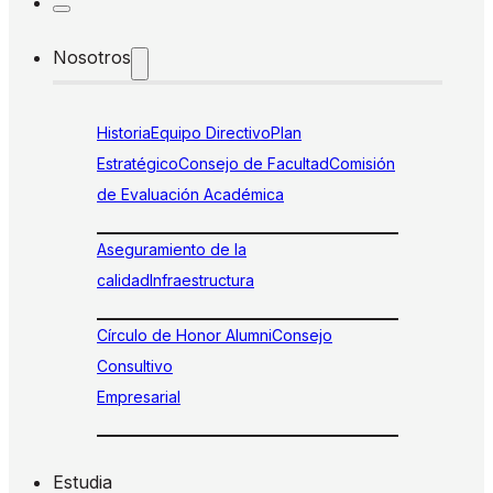
Nosotros
Historia
Equipo Directivo
Plan
Estratégico
Consejo de Facultad
Comisión
de Evaluación Académica
Aseguramiento de la
calidad
Infraestructura
Círculo de Honor Alumni
Consejo
Consultivo
Empresarial
Estudia