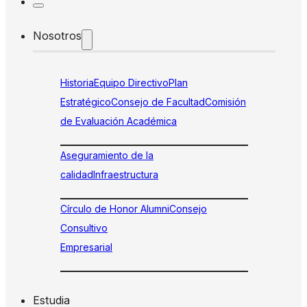
Nosotros
Historia
Equipo Directivo
Plan
Estratégico
Consejo de Facultad
Comisión
de Evaluación Académica
Aseguramiento de la
calidad
Infraestructura
Círculo de Honor Alumni
Consejo
Consultivo
Empresarial
Estudia