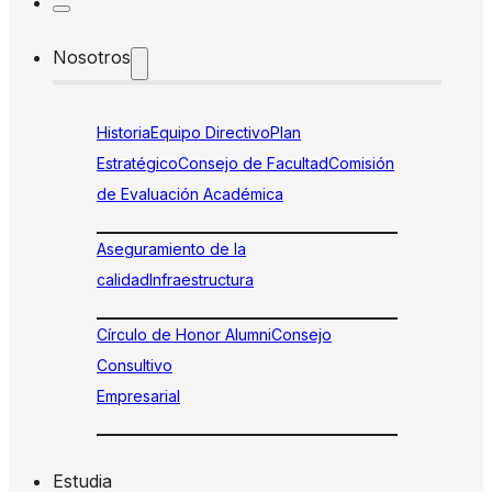
Nosotros
Historia
Equipo Directivo
Plan
Estratégico
Consejo de Facultad
Comisión
de Evaluación Académica
Aseguramiento de la
calidad
Infraestructura
Círculo de Honor Alumni
Consejo
Consultivo
Empresarial
Estudia