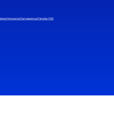
dores/Honorarios
Transparencia
Tiendita FEN