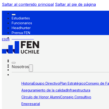
Saltar al contenido principal
Saltar al pie de página
Estudiantes
Funcionarios
Headhunter
Prensa FEN
Servicios FEN
ES
EN
Nosotros
Historia
Equipo Directivo
Plan Estratégico
Consejo de Fa
Aseguramiento de la calidad
Infraestructura
Círculo de Honor Alumni
Consejo Consultivo
Empresarial