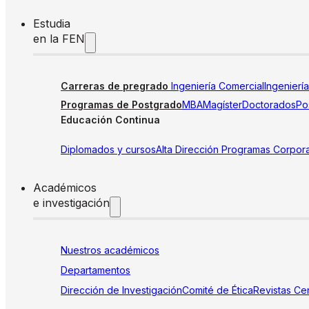
Estudia
en la FEN
Carreras de pregrado
Ingeniería Comercial
Ingenierí
Programas de Postgrado
MBA
Magíster
Doctorados
Pos
Educación Continua
Diplomados y cursos
Alta Dirección
Programas Corpora
Académicos
e investigación
Nuestros académicos
Departamentos
Dirección de Investigación
Comité de Ética
Revistas
Cen