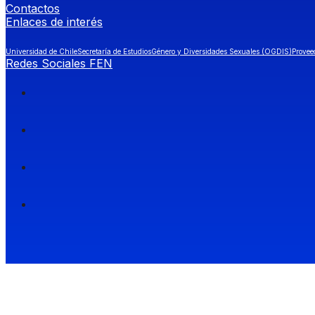
Contactos
Enlaces de interés
Universidad de Chile
Secretaría de Estudios
Género y Diversidades Sexuales (OGDIS)
Provee
Redes Sociales FEN
Facultad de Economía y Negocios (FEN), Universidad de Chile.
Si quieres saber más información sobre carreras
entra a Admisión FEN