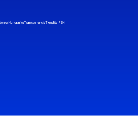
dores/Honorarios
Transparencia
Tiendita FEN