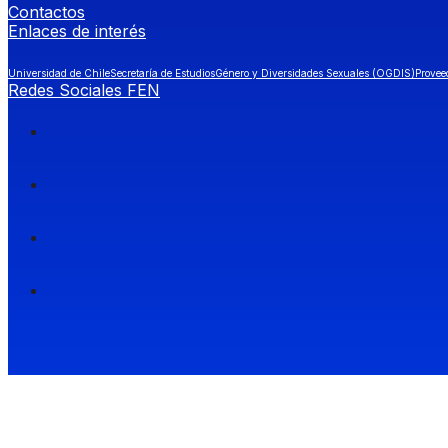
Contactos
Enlaces de interés
Universidad de Chile
Secretaría de Estudios
Género y Diversidades Sexuales (OGDIS)
Provee
Redes Sociales FEN
Facultad de Economía y Negocios (FEN), Universidad de Chile.
Si quieres saber más información sobre carreras
entra a Admisión FEN