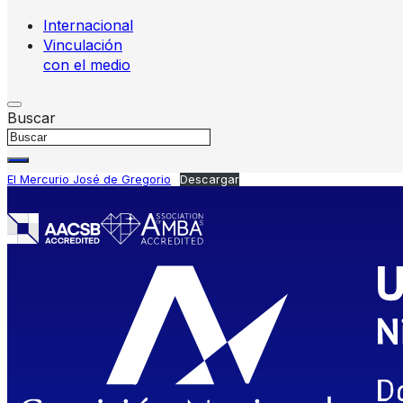
Internacional
Vinculación
con el medio
Buscar
El Mercurio José de Gregorio
Descargar