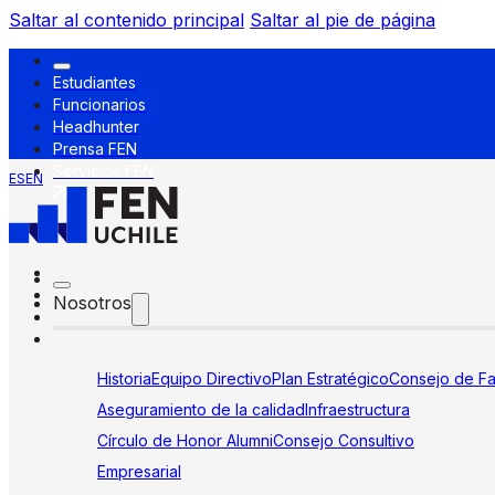
Saltar al contenido principal
Saltar al pie de página
Estudiantes
Funcionarios
Headhunter
Prensa FEN
Servicios FEN
ES
EN
Nosotros
Historia
Equipo Directivo
Plan Estratégico
Consejo de Fa
Aseguramiento de la calidad
Infraestructura
Círculo de Honor Alumni
Consejo Consultivo
Empresarial