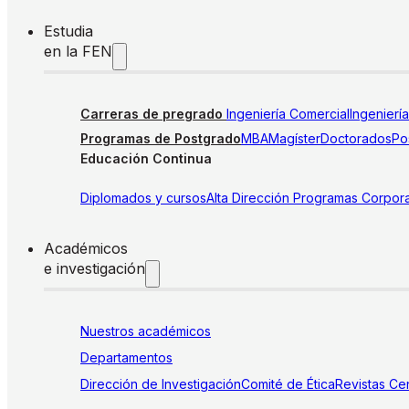
Estudia
en la FEN
Carreras de pregrado
Ingeniería Comercial
Ingenierí
Programas de Postgrado
MBA
Magíster
Doctorados
Pos
Educación Continua
Diplomados y cursos
Alta Dirección
Programas Corpora
Académicos
e investigación
Nuestros académicos
Departamentos
Dirección de Investigación
Comité de Ética
Revistas
Cen