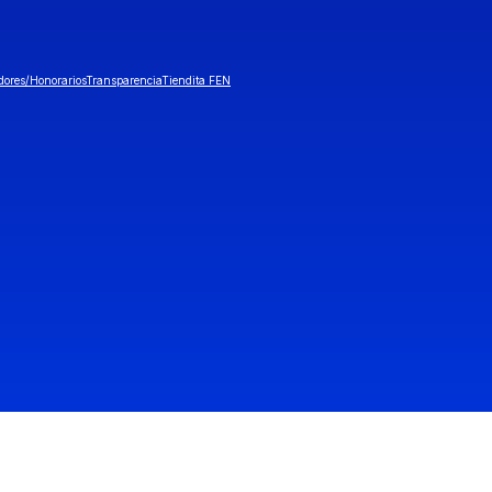
dores/Honorarios
Transparencia
Tiendita FEN