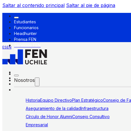
Saltar al contenido principal
Saltar al pie de página
Estudiantes
Funcionarios
Headhunter
Prensa FEN
Servicios FEN
ES
EN
Nosotros
Historia
Equipo Directivo
Plan Estratégico
Consejo de Fa
Aseguramiento de la calidad
Infraestructura
Círculo de Honor Alumni
Consejo Consultivo
Empresarial