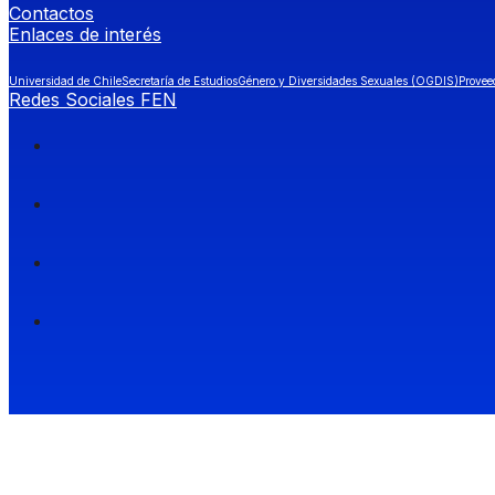
Contactos
Enlaces de interés
Universidad de Chile
Secretaría de Estudios
Género y Diversidades Sexuales (OGDIS)
Provee
Redes Sociales FEN
Facultad de Economía y Negocios (FEN), Universidad de Chile.
Si quieres saber más información sobre carreras
entra a Admisión FEN