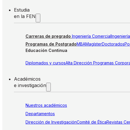
Estudia
en la FEN
Carreras de pregrado
Ingeniería Comercial
Ingenierí
Programas de Postgrado
MBA
Magíster
Doctorados
Pos
Educación Continua
Diplomados y cursos
Alta Dirección
Programas Corpora
Académicos
e investigación
Nuestros académicos
Departamentos
Dirección de Investigación
Comité de Ética
Revistas
Cen