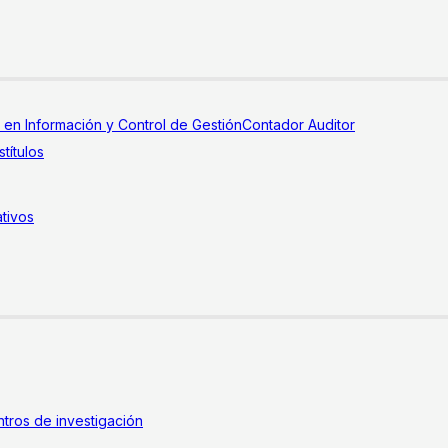
a en Información y Control de Gestión
Contador Auditor
títulos
tivos
tros de investigación