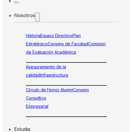
Nosotros
Historia
Equipo Directivo
Plan
Estratégico
Consejo de Facultad
Comisión
de Evaluación Académica
Aseguramiento de la
calidad
Infraestructura
Círculo de Honor Alumni
Consejo
Consultivo
Empresarial
Estudia