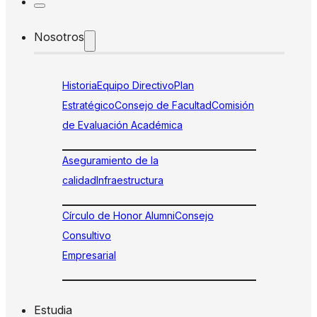
Nosotros
Historia
Equipo Directivo
Plan
Estratégico
Consejo de Facultad
Comisión
de Evaluación Académica
Aseguramiento de la
calidad
Infraestructura
Círculo de Honor Alumni
Consejo
Consultivo
Empresarial
Estudia