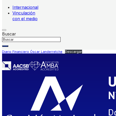
Internacional
Vinculación
con el medio
Buscar
Diario Financiero Óscar Landerretche
Descargar