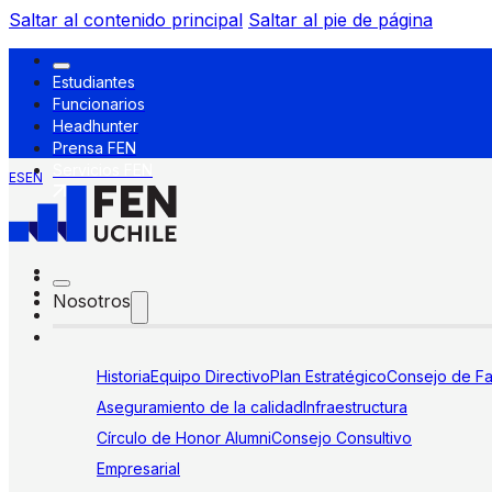
Saltar al contenido principal
Saltar al pie de página
Estudiantes
Funcionarios
Headhunter
Prensa FEN
Servicios FEN
ES
EN
Nosotros
Historia
Equipo Directivo
Plan Estratégico
Consejo de Fa
Aseguramiento de la calidad
Infraestructura
Círculo de Honor Alumni
Consejo Consultivo
Empresarial