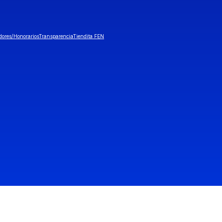
dores/Honorarios
Transparencia
Tiendita FEN