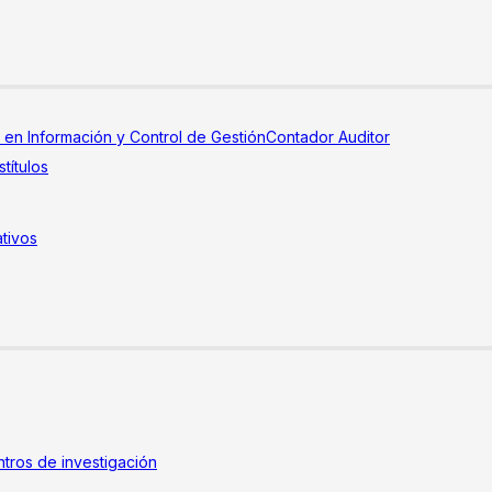
a en Información y Control de Gestión
Contador Auditor
títulos
tivos
tros de investigación