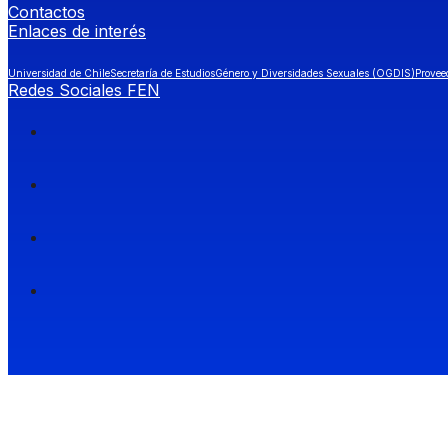
Contactos
Enlaces de interés
Universidad de Chile
Secretaría de Estudios
Género y Diversidades Sexuales (OGDIS)
Provee
Redes Sociales FEN
Facultad de Economía y Negocios (FEN), Universidad de Chile.
Si quieres saber más información sobre carreras
entra a Admisión FEN