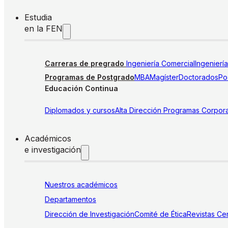
Estudia
en la FEN
Carreras de pregrado
Ingeniería Comercial
Ingenierí
Programas de Postgrado
MBA
Magíster
Doctorados
Pos
Educación Continua
Diplomados y cursos
Alta Dirección
Programas Corpora
Académicos
e investigación
Nuestros académicos
Departamentos
Dirección de Investigación
Comité de Ética
Revistas
Cen