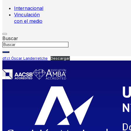
Internacional
Vinculación
con el medio
Buscar
df.cl Óscar Landerretche
Descargar