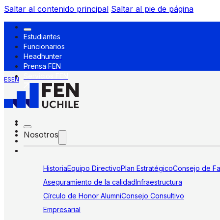
Saltar al contenido principal
Saltar al pie de página
Estudiantes
Funcionarios
Headhunter
Prensa FEN
Servicios FEN
ES
EN
Nosotros
Historia
Equipo Directivo
Plan Estratégico
Consejo de Fa
Aseguramiento de la calidad
Infraestructura
Círculo de Honor Alumni
Consejo Consultivo
Empresarial