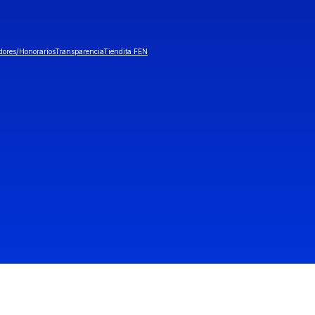
dores/Honorarios
Transparencia
Tiendita FEN