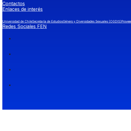
Contactos
Enlaces de interés
Universidad de Chile
Secretaría de Estudios
Género y Diversidades Sexuales (OGDIS)
Provee
Redes Sociales FEN
Facultad de Economía y Negocios (FEN), Universidad de Chile.
Si quieres saber más información sobre carreras
entra a Admisión FEN