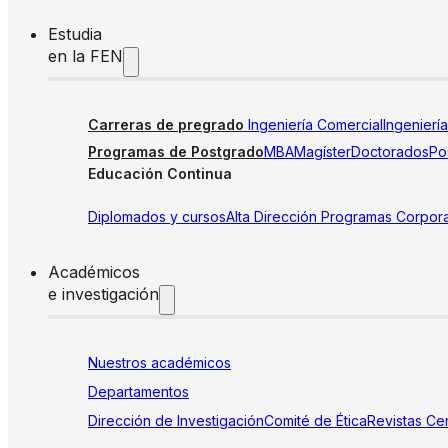
Estudia
en la FEN
Carreras de pregrado
Ingeniería Comercial
Ingenierí
Programas de Postgrado
MBA
Magíster
Doctorados
Pos
Educación Continua
Diplomados y cursos
Alta Dirección
Programas Corpora
Académicos
e investigación
Nuestros académicos
Departamentos
Dirección de Investigación
Comité de Ética
Revistas
Cen