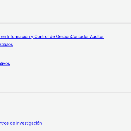
a en Información y Control de Gestión
Contador Auditor
títulos
tivos
tros de investigación