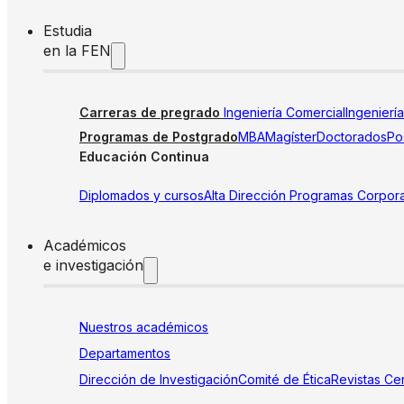
Estudia
en la FEN
Carreras de pregrado
Ingeniería Comercial
Ingenierí
Programas de Postgrado
MBA
Magíster
Doctorados
Pos
Educación Continua
Diplomados y cursos
Alta Dirección
Programas Corpora
Académicos
e investigación
Nuestros académicos
Departamentos
Dirección de Investigación
Comité de Ética
Revistas
Cen