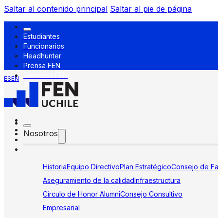
Saltar al contenido principal
Saltar al pie de página
Estudiantes
Funcionarios
Headhunter
Prensa FEN
Servicios FEN
ES
EN
Nosotros
Historia
Equipo Directivo
Plan Estratégico
Consejo de Fa
Aseguramiento de la calidad
Infraestructura
Círculo de Honor Alumni
Consejo Consultivo
Empresarial