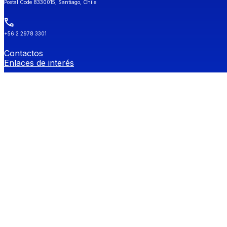
Postal Code 8330015, Santiago, Chile
+56 2 2978 3301
Contactos
Enlaces de interés
Universidad de Chile
Secretaría de Estudios
Género y Diversidades Sexuales (OGDIS)
Provee
Redes Sociales FEN