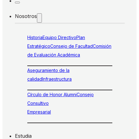
Nosotros
Historia
Equipo Directivo
Plan
Estratégico
Consejo de Facultad
Comisión
de Evaluación Académica
Aseguramiento de la
calidad
Infraestructura
Círculo de Honor Alumni
Consejo
Consultivo
Empresarial
Estudia