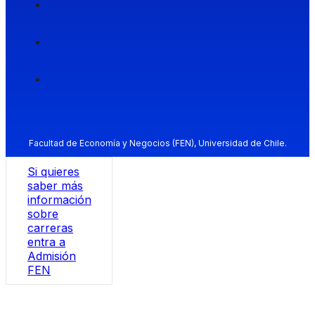
Facultad de Economía y Negocios (FEN), Universidad de Chile.
Si quieres
saber más
información
sobre
carreras
entra a
Admisión
FEN