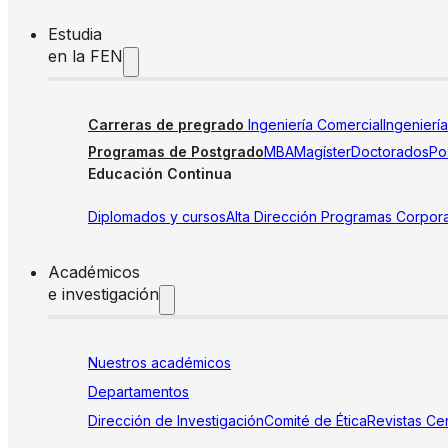
Estudia
en la FEN
Carreras de pregrado
Ingeniería Comercial
Ingenierí
Programas de Postgrado
MBA
Magíster
Doctorados
Pos
Educación Continua
Diplomados y cursos
Alta Dirección
Programas Corpora
Académicos
e investigación
Nuestros académicos
Departamentos
Dirección de Investigación
Comité de Ética
Revistas
Cen