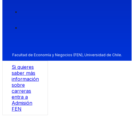
Facultad de Economía y Negocios (FEN), Universidad de Chile.
Si quieres
saber más
información
sobre
carreras
entra a
Admisión
FEN