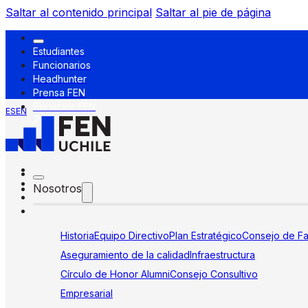
Saltar al contenido principal
Saltar al pie de página
Estudiantes
Funcionarios
Headhunter
Prensa FEN
Servicios FEN
ES
EN
Nosotros
Historia
Equipo Directivo
Plan Estratégico
Consejo de Fa
Aseguramiento de la calidad
Infraestructura
Círculo de Honor Alumni
Consejo Consultivo
Empresarial