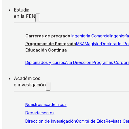
Estudia
en la FEN
Carreras de pregrado
Ingeniería Comercial
Ingenierí
Programas de Postgrado
MBA
Magíster
Doctorados
Pos
Educación Continua
Diplomados y cursos
Alta Dirección
Programas Corpora
Académicos
e investigación
Nuestros académicos
Departamentos
Dirección de Investigación
Comité de Ética
Revistas
Cen