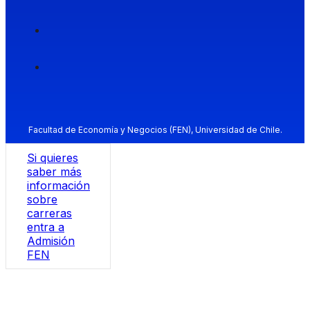
Facultad de Economía y Negocios (FEN), Universidad de Chile.
Si quieres
saber más
información
sobre
carreras
entra a
Admisión
FEN