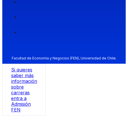
Facultad de Economía y Negocios (FEN), Universidad de Chile.
Si quieres
saber más
información
sobre
carreras
entra a
Admisión
FEN