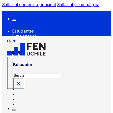
Saltar al contenido principal
Saltar al pie de página
Estudiantes
Funcionarios
Headhunter
ES
EN
Prensa
FEN
Servicios
FEN
Búscador
Buscar
×