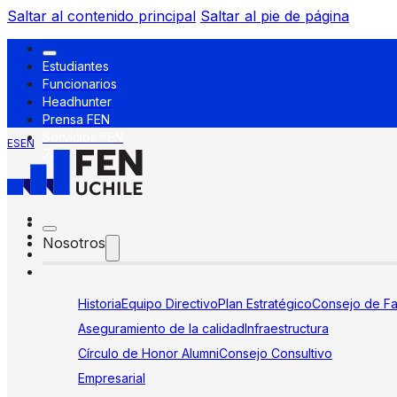
Saltar al contenido principal
Saltar al pie de página
Estudiantes
Funcionarios
Headhunter
Prensa FEN
Servicios FEN
ES
EN
Nosotros
Historia
Equipo Directivo
Plan Estratégico
Consejo de Fa
Aseguramiento de la calidad
Infraestructura
Círculo de Honor Alumni
Consejo Consultivo
Empresarial