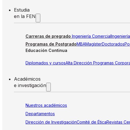
Estudia
en la FEN
Carreras de pregrado
Ingeniería Comercial
Ingenierí
Programas de Postgrado
MBA
Magíster
Doctorados
Pos
Educación Continua
Diplomados y cursos
Alta Dirección
Programas Corpora
Académicos
e investigación
Nuestros académicos
Departamentos
Dirección de Investigación
Comité de Ética
Revistas
Cen