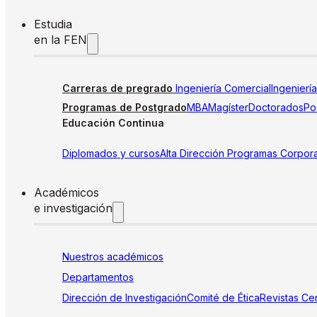
Estudia
en la FEN
Carreras de pregrado
Ingeniería Comercial
Ingenierí
Programas de Postgrado
MBA
Magíster
Doctorados
Pos
Educación Continua
Diplomados y cursos
Alta Dirección
Programas Corpora
Académicos
e investigación
Nuestros académicos
Departamentos
Dirección de Investigación
Comité de Ética
Revistas
Cen