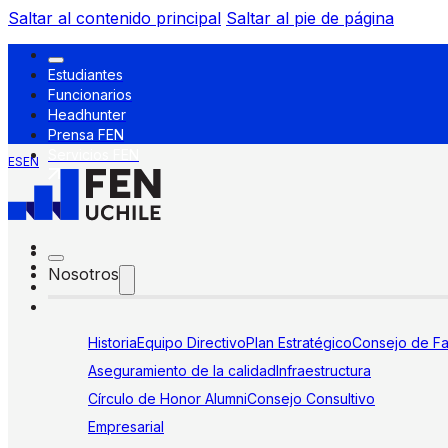
Saltar al contenido principal
Saltar al pie de página
Estudiantes
Funcionarios
Headhunter
Prensa FEN
Servicios FEN
ES
EN
Nosotros
Historia
Equipo Directivo
Plan Estratégico
Consejo de Fa
Aseguramiento de la calidad
Infraestructura
Círculo de Honor Alumni
Consejo Consultivo
Empresarial